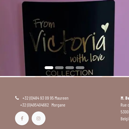
+32 (0)484 93 09 95
Maureen
M. B
+32 (0)495404662
Morgane
Rue 
5300 
Belg