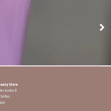
Suivant
eauty Store​
des écoles 9
Seilles
ique